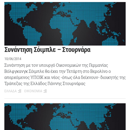
Συνάντηση Σόιμπλε – Στουρνάρα
10/06/2014
Συνάντηση με τον υπουργό Οικονομικών της Γερμανίας
Βόλφγκανγκ Σόιμπλε θα έχει την Τετάρτη στο Βερολίνο ο
απερχόμενος ΥΠΟΙΚ και νέος -όπως όλα δείχνουν- διοικητής της
Τράπεζας της Ελλάδος Γιάννης Στουρνάρας
ΕΛΛΑΔΑ
ΟΙΚΟΝΟΜΙΑ