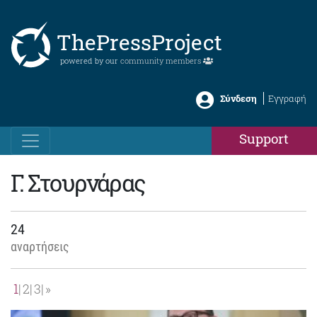
ThePressProject
powered by our
community members
Σύνδεση
Εγγραφή
Support
Γ. Στουρνάρας
24
αναρτήσεις
1
2
3
»