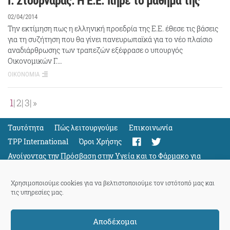
Γ. Στουρνάρας: Η Ε.Ε. πήρε το μάθημά της
02/04/2014
Την εκτίμηση πως η ελληνική προεδρία της Ε.Ε. έθεσε τις βάσεις
για τη συζήτηση που θα γίνει πανευρωπαϊκά για το νέο πλαίσιο
αναδιάρθρωσης των τραπεζών εξέφρασε ο υπουργός
Οικονομικών Γ.…
ΟΙΚΟΝΟΜΙΑ
1
2
3
»
Ταυτότητα
Πώς λειτουργούμε
Eπικοινωνία
TPP International
Όροι Χρήσης
Ανοίγοντας την Πρόσβαση στην Υγεία και το Φάρμακο για
Όλους
Support
Χρησιμοποιούμε cookies για να βελτιστοποιούμε τον ιστότοπό μας και
τις υπηρεσίες μας.
Αποδέχομαι
ThePressProject