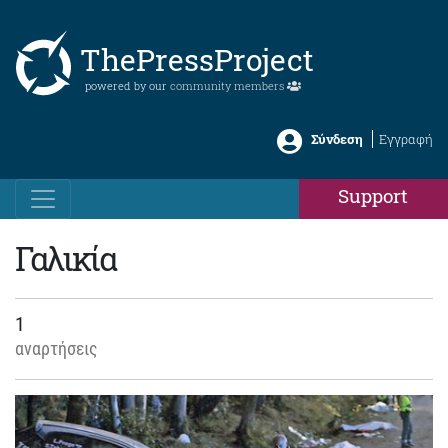
ThePressProject
powered by our
community members
Σύνδεση
Εγγραφή
Support
Γαλικία
1
αναρτήσεις