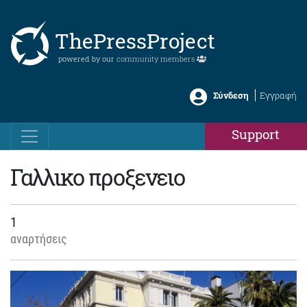
ThePressProject
powered by our
community members
Σύνδεση
Εγγραφή
Support
Γαλλικο προξενειο
1
αναρτήσεις