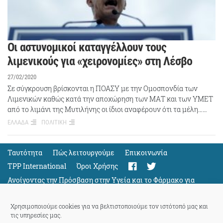
Οι αστυνομικοί καταγγέλλουν τους
λιμενικούς για «χειρονομίες» στη Λέσβο
27/02/2020
Σε σύγκρουση βρίσκονται η ΠΟΑΣΥ με την Ομοσπονδία των
Λιμενικών καθώς κατά την αποχώρηση των ΜΑΤ και των ΥΜΕΤ
από το λιμάνι της Μυτιλήνης οι ίδιοι αναφέρουν ότι τα μέλη……
ΕΛΛΑΔΑ
ΠΟΛΙΤΙΚΗ
Ταυτότητα
Πώς λειτουργούμε
Eπικοινωνία
TPP International
Όροι Χρήσης
Ανοίγοντας την Πρόσβαση στην Υγεία και το Φάρμακο για
Όλους
Support
Χρησιμοποιούμε cookies για να βελτιστοποιούμε τον ιστότοπό μας και
τις υπηρεσίες μας.