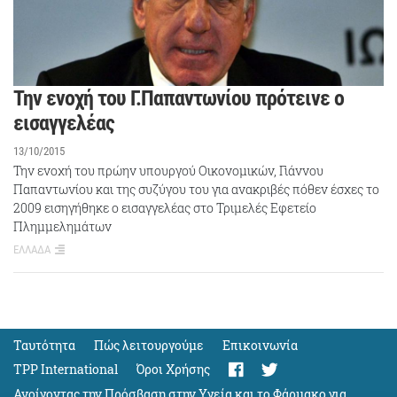
Την ενοχή του Γ.Παπαντωνίου πρότεινε ο
εισαγγελέας
13/10/2015
Την ενοχή του πρώην υπουργού Οικονομικών, Γιάννου
Παπαντωνίου και της συζύγου του για ανακριβές πόθεν έσχες το
2009 εισηγήθηκε ο εισαγγελέας στο Τριμελές Εφετείο
Πλημμελημάτων
ΕΛΛΑΔΑ
Ταυτότητα
Πώς λειτουργούμε
Eπικοινωνία
TPP International
Όροι Χρήσης
Ανοίγοντας την Πρόσβαση στην Υγεία και το Φάρμακο για