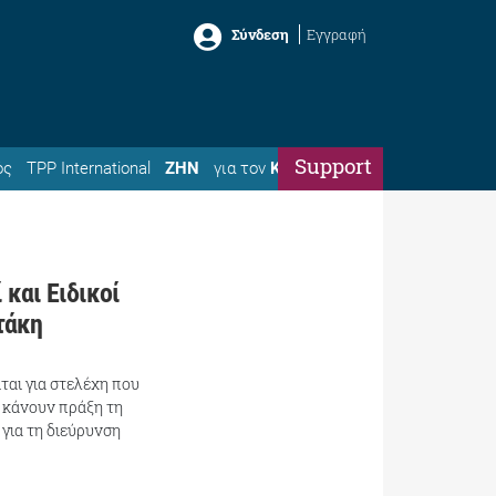
Σύνδεση
Εγγραφή
Support
ός
TPP International
ΖΗΝ
για τον
Κώστα
 και Ειδικοί
τάκη
αι για στελέχη που
 κάνουν πράξη τη
ια τη διεύρυνση