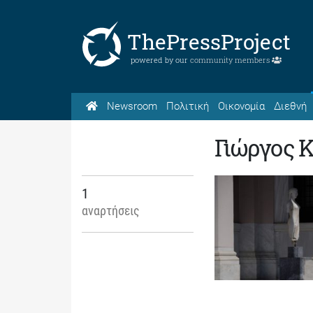
ThePressProject
powered by our
community members
Newsroom
Πολιτική
Οικονομία
Διεθνή
Γιώργος 
1
αναρτήσεις