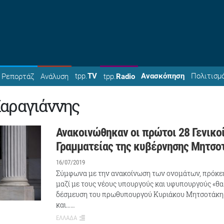
tpp.
TV
Ανασκόπηση
Πολιτισμ
Ρεπορτάζ
Ανάλυση
tpp.
Radio
Καραγιάννης
Ανακοινώθηκαν οι πρώτοι 28 Γενικοί
Γραμματείας της κυβέρνησης Μητσο
16/07/2019
Σύμφωνα με την ανακοίνωση των ονομάτων, πρόκειτ
μαζί με τους νέους υπουργούς και υφυπουργούς «θα
δέσμευση του πρωθυπουργού Κυριάκου Μητσοτάκη γ
και……
ΕΛΛΑΔΑ