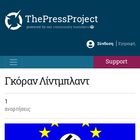
ThePressProject
powered by our
community members
Σύνδεση
Εγγραφή
Support
Γκόραν Λίντμπλαντ
1
αναρτήσεις