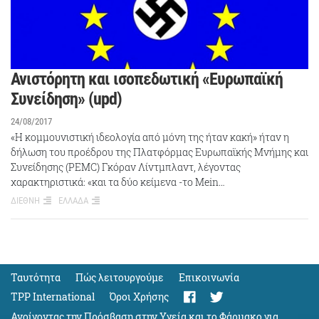
Ανιστόρητη και ισοπεδωτική «Ευρωπαϊκή
Συνείδηση» (upd)
24/08/2017
«Η κομμουνιστική ιδεολογία από μόνη της ήταν κακή» ήταν η
δήλωση του προέδρου της Πλατφόρμας Ευρωπαϊκής Μνήμης και
Συνείδησης (PEMC) Γκόραν Λίντμπλαντ, λέγοντας
χαρακτηριστικά: «και τα δύο κείμενα -το Mein…
ΔΙΕΘΝΗ
ΕΛΛΑΔΑ
Ταυτότητα
Πώς λειτουργούμε
Eπικοινωνία
TPP International
Όροι Χρήσης
Ανοίγοντας την Πρόσβαση στην Υγεία και το Φάρμακο για