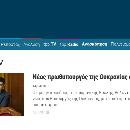
tpp.
TV
Ανασκόπηση
Πολιτισμ
Ρεπορτάζ
Ανάλυση
tpp.
Radio
ν
Νέος πρωθυπουργός της Ουκρανίας 
14/04/2016
Ο πρώην πρόεδρος της ουκρανικής Βουλής, Βόλοντιμ
νέος πρωθυπουργός της Ουκρανίας, μετά από πρότ
σχηματισμού
ΔΙΕΘΝΗ