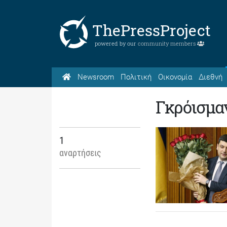
ThePressProject
powered by our
community members
Newsroom
Πολιτική
Οικονομία
Διεθνή
Γκρόισμα
1
αναρτήσεις