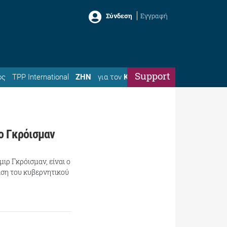
Σύνδεση
Εγγραφή
Support
ός
TPP International
ΖΗΝ
για τον
Κώστα
ο Γκρόισμαν
ιρ Γκρόισμαν, είναι ο
αση του κυβερνητικού