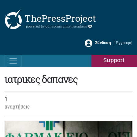
ThePressProject
powered by our
community members
Σύνδεση
Εγγραφή
Support
ιατρικες δαπανες
1
αναρτήσεις