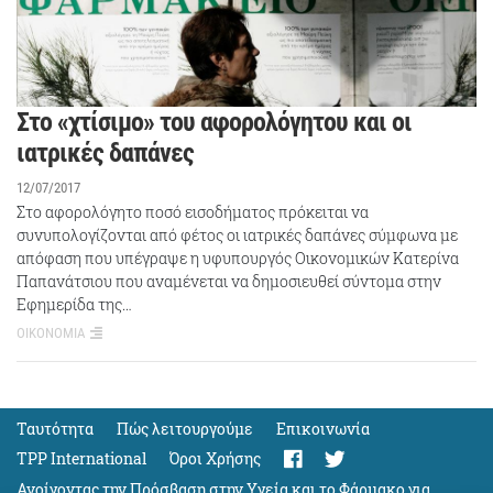
Στο «χτίσιμο» του αφορολόγητου και οι
ιατρικές δαπάνες
12/07/2017
Στο αφορολόγητο ποσό εισοδήματος πρόκειται να
συνυπολογίζονται από φέτος οι ιατρικές δαπάνες σύμφωνα με
απόφαση που υπέγραψε η υφυπουργός Οικονομικών Κατερίνα
Παπανάτσιου που αναμένεται να δημοσιευθεί σύντομα στην
Εφημερίδα της…
ΟΙΚΟΝΟΜΙΑ
Ταυτότητα
Πώς λειτουργούμε
Eπικοινωνία
TPP International
Όροι Χρήσης
Ανοίγοντας την Πρόσβαση στην Υγεία και το Φάρμακο για