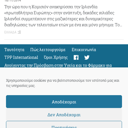
18/11/2014
Την ώρα που η Κομισιόν ανακηρύσσει την Ιρλανδία
«πρωταθλήτρια Ευρώπης» στην ανάπτυξη, δεκάδες χιλιάδες
Ιρλανδοί συμμετέχουν στις μαζικότερες και δυναμικότερες
διαδηλώσεις των τελευταίων ετών με ένα και μόνο μήνυμα: Tο…
ΕΛΛΑΔΑ
Ταυτότητα
Πώς λειτουργούμε
Eπικοινωνία
TPP International
Όροι Χρήσης
Ανοίγοντας την Πρόσβαση στην Υγεία και το Φάρμακο για
Όλους
Support
Χρησιμοποιούμε cookies για να βελτιστοποιούμε τον ιστότοπό μας και
τις υπηρεσίες μας.
Αποδέχομαι
ThePressProject
powered by our
community members
Δεν Αποδέχομαι
Προτιμήσεις