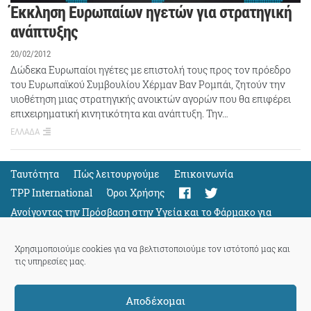
Έκκληση Ευρωπαίων ηγετών για στρατηγική
ανάπτυξης
20/02/2012
Δώδεκα Ευρωπαίοι ηγέτες με επιστολή τους προς τον πρόεδρο
του Ευρωπαϊκού Συμβουλίου Χέρμαν Βαν Ρομπάι, ζητούν την
υιοθέτηση μιας στρατηγικής ανοικτών αγορών που θα επιφέρει
επιχειρηματική κινητικότητα και ανάπτυξη. Την…
ΕΛΛΑΔΑ
Ταυτότητα
Πώς λειτουργούμε
Eπικοινωνία
TPP International
Όροι Χρήσης
Ανοίγοντας την Πρόσβαση στην Υγεία και το Φάρμακο για
Όλους
Support
Χρησιμοποιούμε cookies για να βελτιστοποιούμε τον ιστότοπό μας και
τις υπηρεσίες μας.
Αποδέχομαι
ThePressProject