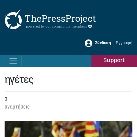
ThePressProject
powered by our
community members
Σύνδεση
Εγγραφή
Support
ηγέτες
3
αναρτήσεις