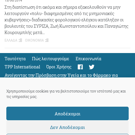
13/06/2014
Στη διαπίστωση ότι ακόμα και σήμερα εξακολουθούν να μην
λειτουργούν «πολυ- διαφημισμένες από τις μνημονιακές
κυβερνήσεις» διαδικασίες φορολογικού ελέγχου κατέληξαν οι
βουλευτές του ΣΥΡΙΖΑ, Ζωή Κωνσταντοπούλου και Παναγιώτης
Κουρουμπλής μετά…
ΕΛΛΑΔΑ
ΟΙΚΟΝΟΜΙΑ
Ταυτότητα
Πώς λειτουργούμε
Eπικοινωνία
TPP International
Όροι Χρήσης
Ανοίγοντας την Πρόσβαση στην Υγεία και το Φάρμακο για
Όλους
Support
Χρησιμοποιούμε cookies για να βελτιστοποιούμε τον ιστότοπό μας και
τις υπηρεσίες μας.
Αποδέχομαι
ThePressProject
powered by our
community members
Δεν Αποδέχομαι