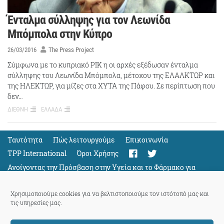
Ένταλμα σύλληψης για τον Λεωνίδα
Μπόμπολα στην Κύπρο
26/03/2016
The Press Project
Σύμφωνα με το κυπριακό ΡΙΚ η οι αρχές εξέδωσαν ένταλμα
σύλληψης του Λεωνίδα Μπόμπολα, μέτοχου της ΕΛΑΛΚΤΩΡ και
της ΗΛΕΚΤΩΡ, για μίζες στα ΧΥΤΑ της Πάφου. Σε περίπτωση που
δεν…
ΔΙΕΘΝΗ
ΕΛΛΑΔΑ
Ταυτότητα
Πώς λειτουργούμε
Eπικοινωνία
TPP International
Όροι Χρήσης
Ανοίγοντας την Πρόσβαση στην Υγεία και το Φάρμακο για
Όλους
Support
Χρησιμοποιούμε cookies για να βελτιστοποιούμε τον ιστότοπό μας και
τις υπηρεσίες μας.