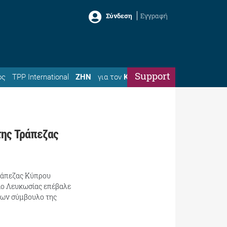
Σύνδεση
Εγγραφή
Support
ός
TPP International
ΖΗΝ
για τον
Κώστα
της Τράπεζας
Τράπεζας Κύπρου
είο Λευκωσίας επέβαλε
νων σύμβουλο της