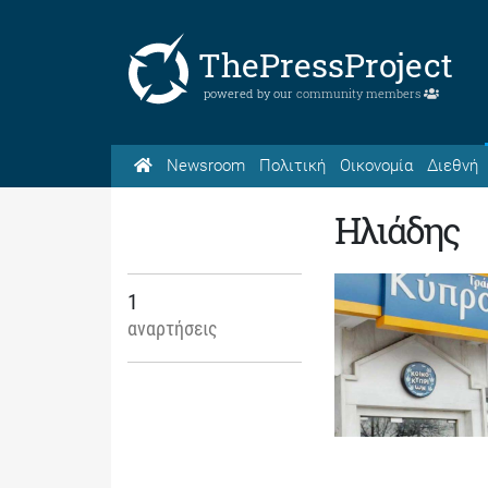
ThePressProject
powered by our
community members
Newsroom
Πολιτική
Οικονομία
Διεθνή
Ηλιάδης
1
αναρτήσεις