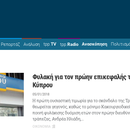
tpp.
TV
Ανασκόπηση
Πολιτισμ
Ρεπορτάζ
Ανάλυση
tpp.
Radio
Φυλακή για τον πρώην επικεφαλής 
Κύπρου
05/01/2018
Η πρώτη ουσιαστική τιμωρία για το σκάνδαλο της 
θεωρείται γεγονός, καθώς το μόνιμο Κακουργιοδικ
ποινή φυλάκισης δυόμιση ετών στον πρώην διευθύ
τράπεζας, Ανδρέα Ηλιάδη,…
ΟΙΚΟΝΟΜΙΑ