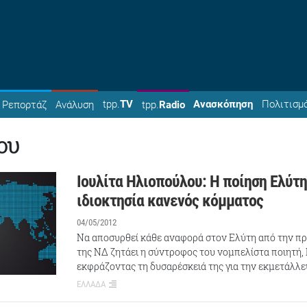
tpp.
TV
Ανασκόπηση
Πολιτισμ
Ρεπορτάζ
Ανάλυση
tpp.
Radio
ου
Ιουλίτα Ηλιοπούλου: Η ποίηση Ελύτη
ιδιοκτησία κανενός κόμματος
04/05/2012
Να αποσυρθεί κάθε αναφορά στον Ελύτη από την π
της ΝΔ ζητάει η σύντροφος του νομπελίστα ποιητή,
εκφράζοντας τη δυσαρέσκειά της για την εκμετάλλε
ΕΛΛΑΔΑ