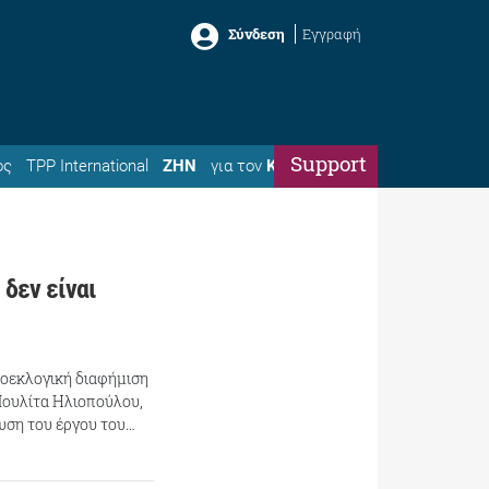
Σύνδεση
Εγγραφή
Support
ός
TPP International
ΖΗΝ
για τον
Κώστα
 δεν είναι
ροεκλογική διαφήμιση
 Ιουλίτα Ηλιοπούλου,
υση του έργου του…