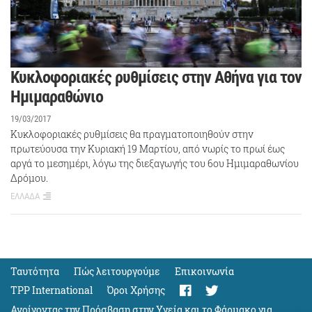
Kυκλοφοριακές ρυθμίσεις στην Αθήνα για τον
Ημιμαραθώνιο
19/03/2017
Κυκλοφοριακές ρυθμίσεις θα πραγματοποιηθούν στην
πρωτεύουσα την Κυριακή 19 Μαρτίου, από νωρίς το πρωί έως
αργά το μεσημέρι, λόγω της διεξαγωγής του 6ου Ημιμαραθωνίου
Δρόμου.
ΕΛΛΑΔΑ
Ταυτότητα
Πώς λειτουργούμε
Eπικοινωνία
TPP International
Όροι Χρήσης
Ανοίγοντας την Πρόσβαση στην Υγεία και το Φάρμακο για