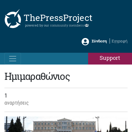
ThePressProject
powered by our
community members
Σύνδεση
Εγγραφή
Support
Ημιμαραθώνιος
1
αναρτήσεις