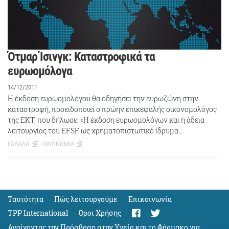
Ότμαρ Ίσινγκ: Καταστροφικά τα
ευρωομόλογα
14/12/2011
Η έκδοση ευρωομολόγου θα οδηγήσει την ευρωζώνη στην
καταστροφή, προειδοποιεί ο πρώην επικεφαλής οικονομολόγος
της ΕΚΤ, που δήλωσε: «Η έκδοση ευρωομολόγων και η άδεια
λειτουργίας του EFSF ως χρηματοπιστωτικό ίδρυμα…
ΕΛΛΑΔΑ
ΟΙΚΟΝΟΜΙΑ
Ταυτότητα
Πώς λειτουργούμε
Eπικοινωνία
TPP International
Όροι Χρήσης
Ανοίγοντας την Πρόσβαση στην Υγεία και το Φάρμακο για