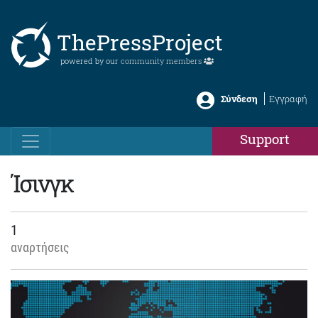
ThePressProject
powered by our
community members
Σύνδεση
Εγγραφή
Support
Ίσινγκ
1
αναρτήσεις