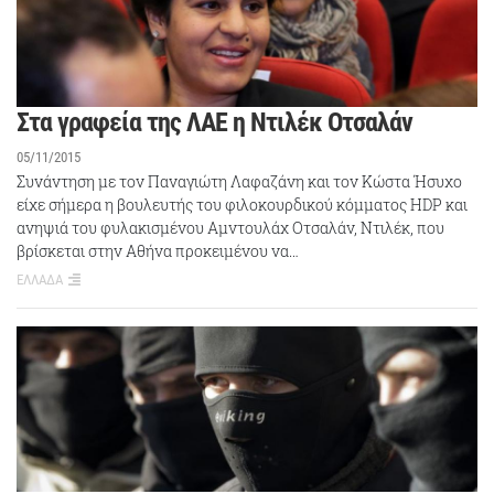
Στα γραφεία της ΛΑΕ η Ντιλέκ Οτσαλάν
05/11/2015
Συνάντηση με τον Παναγιώτη Λαφαζάνη και τον Κώστα Ήσυχο
είχε σήμερα η βουλευτής του φιλοκουρδικού κόμματος HDP και
ανηψιά του φυλακισμένου Αμντουλάχ Οτσαλάν, Ντιλέκ, που
βρίσκεται στην Αθήνα προκειμένου να…
ΕΛΛΑΔΑ