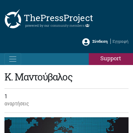
ThePressProject
powered by our
community members
Σύνδεση
Εγγραφή
Support
Κ. Μαντούβαλος
1
αναρτήσεις