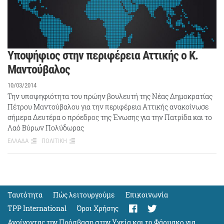
Υποψήφιος στην περιφέρεια Αττικής ο Κ.
Μαντούβαλος
10/03/2014
Την υποψηφιότητα του πρώην βουλευτή της Νέας Δημοκρατίας
Πέτρου Μαντούβαλου για την περιφέρεια Αττικής ανακοίνωσε
σήμερα Δευτέρα ο πρόεδρος της Ένωσης για την Πατρίδα και το
Λαό Βύρων Πολύδωρας
ΕΛΛΑΔΑ
ΠΟΛΙΤΙΚΗ
Ταυτότητα
Πώς λειτουργούμε
Eπικοινωνία
TPP International
Όροι Χρήσης
Ανοίγοντας την Πρόσβαση στην Υγεία και το Φάρμακο για