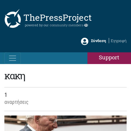
ThePressProject
powered by our
community members
Σύνδεση
Εγγραφή
Support
κακη
1
αναρτήσεις