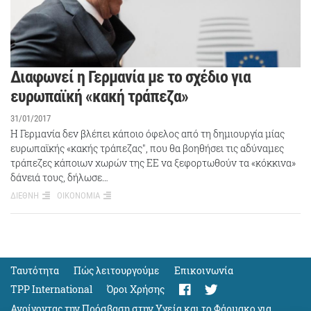
Διαφωνεί η Γερμανία με το σχέδιο για
ευρωπαϊκή «κακή τράπεζα»
31/01/2017
H Γερμανία δεν βλέπει κάποιο όφελος από τη δημιουργία μίας
ευρωπαϊκής «κακής τράπεζας", που θα βοηθήσει τις αδύναμες
τράπεζες κάποιων χωρών της ΕΕ να ξεφορτωθούν τα «κόκκινα»
δάνειά τους, δήλωσε…
ΔΙΕΘΝΗ
ΟΙΚΟΝΟΜΙΑ
Ταυτότητα
Πώς λειτουργούμε
Eπικοινωνία
TPP International
Όροι Χρήσης
Ανοίγοντας την Πρόσβαση στην Υγεία και το Φάρμακο για