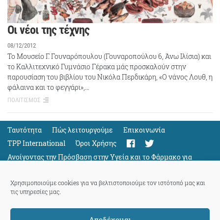
Οι νέοι της τέχνης
08/12/2012
Το Μουσείο Γ. Γουναρόπουλου (Γουναροπούλου 6, Άνω Ιλίσια) και
το Καλλιτεχνικό Γυμνάσιο Γέρακα μάς προσκαλούν στην
παρουσίαση του βιβλίου του Νικόλα Περδικάρη, «Ο νάνος Λουθ, η
φάλαινα και το φεγγάρι»,…
ΠΟΛΙΤΙΣΜΟΣ
Ταυτότητα
Πώς λειτουργούμε
Eπικοινωνία
TPP International
Όροι Χρήσης
Ανοίγοντας την Πρόσβαση στην Υγεία και το Φάρμακο για
Όλους
Support
Χρησιμοποιούμε cookies για να βελτιστοποιούμε τον ιστότοπό μας και
τις υπηρεσίες μας.
Αποδέχομαι