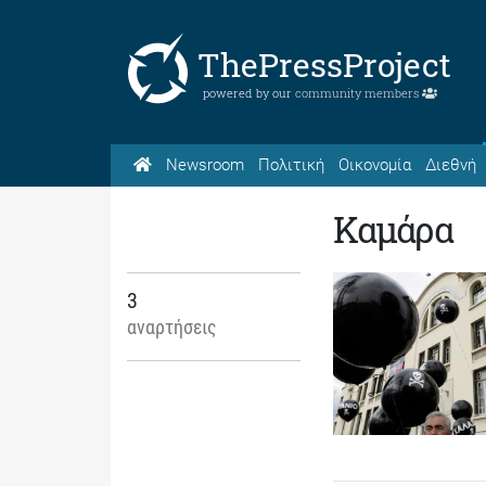
ThePressProject
powered by our
community members
Newsroom
Πολιτική
Οικονομία
Διεθνή
Καμάρα
3
αναρτήσεις