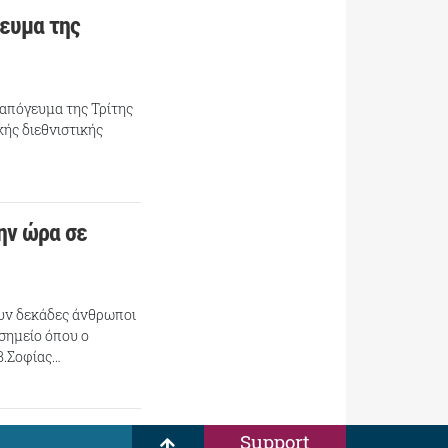
ευμα της
 απόγευμα της Τρίτης
κής διεθνιστικής
ην ώρα σε
ουν δεκάδες άνθρωποι
 σημείο όπου ο
 Β.Σοφίας…
Support