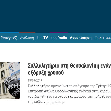
tpp.
TV
Ανασκόπηση
Πολιτισμ
Ρεπορτάζ
Ανάλυση
tpp.
Radio
Συλλαλητήριο στη Θεσσαλονίκη ενάν
εξόρυξη χρυσού
15/09/2017
Συλλαλητήριο οργανώνει το απόγευμα της Τρίτης, 1
Επιτροπή Αγώνα Θεσσαλονίκης ενάντια στην εξόρυ
τονίζει: «Απέναντι στους εκβιασμούς της πολυεθνική
της κυβέρνησης, εμείς…