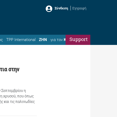
Σύνδεση
Εγγραφή
Support
ός
TPP International
ΖΗΝ
για τον
Κώστα
τια στην
9 Σεπτεμβρίου η
ξη χρυσού, που όπως
ς και τις παλινωδίες