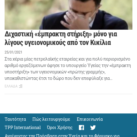
Διχαστική «έμπρακτη στήριξη» μόνο για
λίγους υγειονομικούς από τον Κικίλια
25/01/2021
Στα χέρια μίας πετρελαϊκής εταιρείας και για πολύ περιορισμένο
αριθμό εργαζόμενων άφησε το υπουργείο Υγείας την «έμπρακτη
υποστήριξη» των υγειονομικών «πρώτης γραμμής»,
υποκαθιστώντας έτσι το δώρο που δεν επεφύλαξε για…
ΕΛΛΑΔΑ
Ταυτότητα
Πώς λειτουργούμε
Eπικοινωνία
TPP International
Όροι Χρήσης
Ανοίγοντας την Πρόσβαση στην Υγεία και το Φάρμακο για