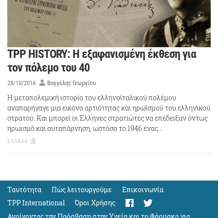
TPP HISTORY: Η εξαφανισμένη έκθεση για
τον πόλεμο του 40
28/10/2016
Βαγγέλης Γεωργίου
Η μεταπολεμική ιστορία του ελληνοϊταλικού πολέμου
αναπαρήγαγε μια εικόνα αρτιότητας και ηρωϊσμού του ελληνικού
στρατού. Και μπορεί οι Έλληνες στρατιώτες να επέδειξαν όντως
ηρωισμό και αυταπάρνηση, ωστόσο το 1946 ένας…
ΕΛΛΑΔΑ
Ταυτότητα
Πώς λειτουργούμε
Eπικοινωνία
TPP International
Όροι Χρήσης
Ανοίγοντας την Πρόσβαση στην Υγεία και το Φάρμακο για