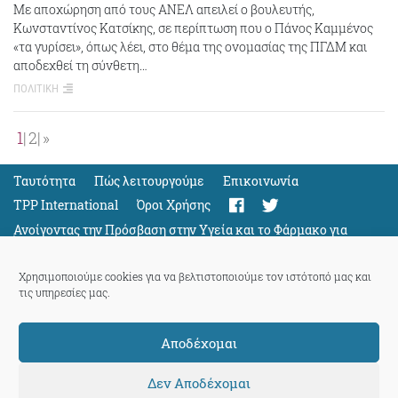
Με αποχώρηση από τους ΑΝΕΛ απειλεί ο βουλευτής,
Κωνσταντίνος Κατσίκης, σε περίπτωση που ο Πάνος Καμμένος
«τα γυρίσει», όπως λέει, στο θέμα της ονομασίας της ΠΓΔΜ και
αποδεχθεί τη σύνθετη…
ΠΟΛΙΤΙΚΗ
1
2
»
Ταυτότητα
Πώς λειτουργούμε
Eπικοινωνία
TPP International
Όροι Χρήσης
Ανοίγοντας την Πρόσβαση στην Υγεία και το Φάρμακο για
Όλους
Support
Χρησιμοποιούμε cookies για να βελτιστοποιούμε τον ιστότοπό μας και
τις υπηρεσίες μας.
Αποδέχομαι
ThePressProject
powered by our
community members
Δεν Αποδέχομαι