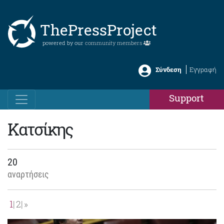
ThePressProject
powered by our
community members
Σύνδεση
Εγγραφή
Support
Κατσίκης
20
αναρτήσεις
1
2
»