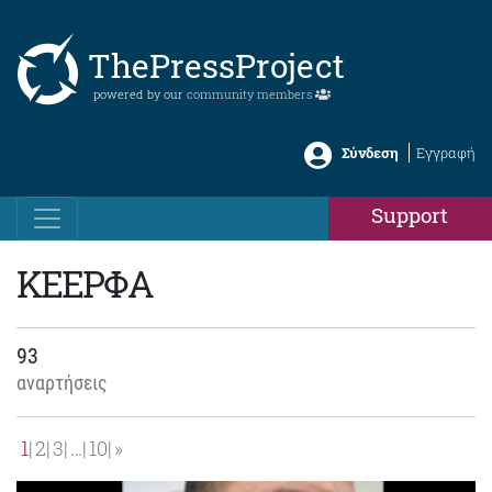
ThePressProject
powered by our
community members
Σύνδεση
Εγγραφή
Support
ΚΕΕΡΦΑ
93
αναρτήσεις
1
2
3
…
10
»