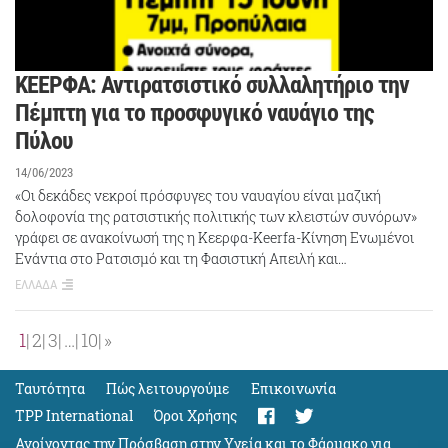
ΚΕΕΡΦΑ: Αντιρατσιστικό συλλαλητήριο την
Πέμπτη για το προσφυγικό ναυάγιο της
Πύλου
14/06/2023
«Οι δεκάδες νεκροί πρόσφυγες του ναυαγίου είναι μαζική
δολοφονία της ρατσιστικής πολιτικής των κλειστών συνόρων»
γράφει σε ανακοίνωσή της η Κεερφα-Keerfa-Κίνηση Ενωμένοι
Ενάντια στο Ρατσισμό και τη Φασιστική Απειλή και…
ΕΛΛΑΔΑ
1
2
3
…
10
»
Ταυτότητα
Πώς λειτουργούμε
Eπικοινωνία
TPP International
Όροι Χρήσης
Ανοίγοντας την Πρόσβαση στην Υγεία και το Φάρμακο για