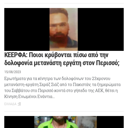
ΚΕΕΡΦΑ: Ποιοι κρύβονται πίσω από την
δολοφονία μετανάστη εργάτη στον Περισσό;
15/08/2023
Ερωτήματα για τα κίνητρα των δολοφόνων του 23χρονου
μετανάστη-εργάτη Σεράζ Σιάζ από το Πακιστάν, τα ξημερώματα
του Σαββάτου στο Περισσό κοντά στο γήπεδο της ΑΕΚ, θέτει η
Κίνηση Ενωμένοι Ενάντια…
ΕΛΛΑΔΑ