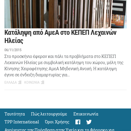
Κατάληψη από ΑμεΑ στο ΚΕΠΕΠ Λεχαινών
Ηλείας
06/11/2015
Στο προσκήνιο έφεραν και πάλι τα προβλήματα στο ΚΕΠΕΠ
Λεχαινών Ηλείας με συμβολική κατάληψη του χώρου, μέλη της
Κίνησης Χειραφέτησης ΑμεΑ Μηδενική Ανοχή. Η κατάληψη
έγινε σε ένδειξη διαμαρτυρίας για…
ΕΛΛΑΔΑ
ΚΟΙΝΩΝΙΑ
Ταυτότητα
Πώς λειτουργούμε
Eπικοινωνία
TPP International
Όροι Χρήσης
Ανοίγοντας την Πρόσβαση στην Υγεία και το Φάρμακο για