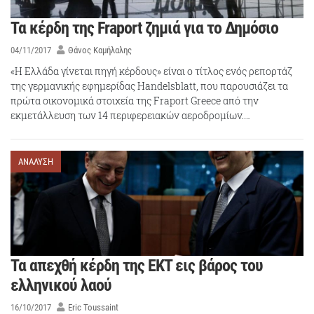
Τα κέρδη της Fraport ζημιά για το Δημόσιο
04/11/2017
Θάνος Καμήλαλης
«Η Ελλάδα γίνεται πηγή κέρδους» είναι ο τίτλος ενός ρεπορτάζ
της γερμανικής εφημερίδας Handelsblatt, που παρουσιάζει τα
πρώτα οικονομικά στοιχεία της Fraport Greece από την
εκμετάλλευση των 14 περιφερειακών αεροδρομίων.…
ΑΝΑΛΥΣΗ
Τα απεχθή κέρδη της ΕΚΤ εις βάρος του
ελληνικού λαού
16/10/2017
Eric Toussaint