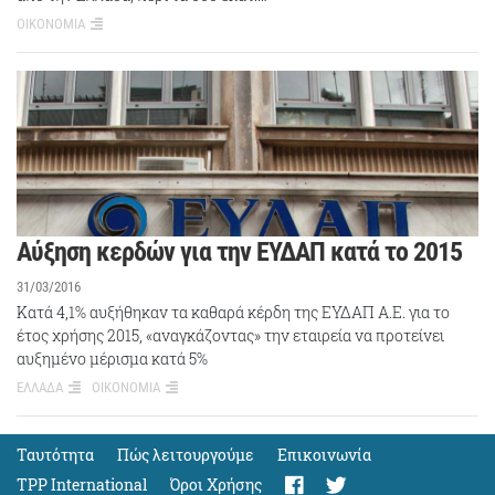
ΟΙΚΟΝΟΜΙΑ
Αύξηση κερδών για την ΕΥΔΑΠ κατά το 2015
31/03/2016
Κατά 4,1% αυξήθηκαν τα καθαρά κέρδη της ΕΥΔΑΠ Α.Ε. για το
έτος χρήσης 2015, «αναγκάζοντας» την εταιρεία να προτείνει
αυξημένο μέρισμα κατά 5%
ΕΛΛΑΔΑ
ΟΙΚΟΝΟΜΙΑ
Ταυτότητα
Πώς λειτουργούμε
Eπικοινωνία
TPP International
Όροι Χρήσης