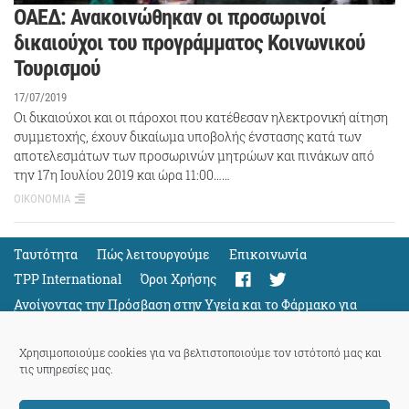
ΟΑΕΔ: Ανακοινώθηκαν οι προσωρινοί
δικαιούχοι του προγράμματος Κοινωνικού
Τουρισμού
17/07/2019
Οι δικαιούχοι και οι πάροχοι που κατέθεσαν ηλεκτρονική αίτηση
συμμετοχής, έχουν δικαίωμα υποβολής ένστασης κατά των
αποτελεσμάτων των προσωρινών μητρώων και πινάκων από
την 17η Ιουλίου 2019 και ώρα 11:00……
ΟΙΚΟΝΟΜΙΑ
Ταυτότητα
Πώς λειτουργούμε
Eπικοινωνία
TPP International
Όροι Χρήσης
Ανοίγοντας την Πρόσβαση στην Υγεία και το Φάρμακο για
Όλους
Support
Χρησιμοποιούμε cookies για να βελτιστοποιούμε τον ιστότοπό μας και
τις υπηρεσίες μας.