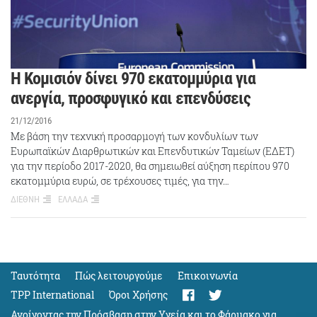
Η Κομισιόν δίνει 970 εκατομμύρια για
ανεργία, προσφυγικό και επενδύσεις
21/12/2016
Με βάση την τεχνική προσαρμογή των κονδυλίων των
Ευρωπαϊκών Διαρθρωτικών και Επενδυτικών Ταμείων (ΕΔΕΤ)
για την περίοδο 2017-2020, θα σημειωθεί αύξηση περίπου 970
εκατομμύρια ευρώ, σε τρέχουσες τιμές, για την…
ΔΙΕΘΝΗ
ΕΛΛΑΔΑ
Ταυτότητα
Πώς λειτουργούμε
Eπικοινωνία
TPP International
Όροι Χρήσης
Ανοίγοντας την Πρόσβαση στην Υγεία και το Φάρμακο για