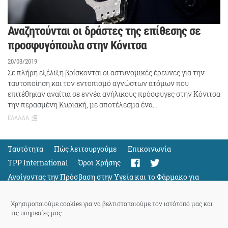
Αναζητούνται οι δράστες της επίθεσης σε
προσφυγόπουλα στην Κόνιτσα
20/03/2019
Σε πλήρη εξέλιξη βρίσκονται οι αστυνομικές έρευνες για την
ταυτοποίηση και τον εντοπισμό αγνώστων ατόμων που
επιτέθηκαν αναίτια σε εννέα ανήλικους πρόσφυγες στην Κόνιτσα
την περασμένη Κυριακή, με αποτέλεσμα ένα…
ΕΛΛΑΔΑ
Ταυτότητα
Πώς λειτουργούμε
Eπικοινωνία
TPP International
Όροι Χρήσης
Ανοίγοντας την Πρόσβαση στην Υγεία και το Φάρμακο για
Όλους
Support
Χρησιμοποιούμε cookies για να βελτιστοποιούμε τον ιστότοπό μας και
τις υπηρεσίες μας.