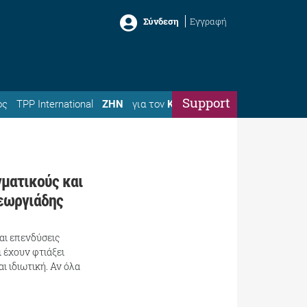
Σύνδεση
Εγγραφή
Support
ός
TPP International
ΖΗΝ
για τον
Κώστα
ματικούς και
Γεωργιάδης
ναι επενδύσεις
 έχουν φτιάξει
ι ιδιωτική. Αν όλα