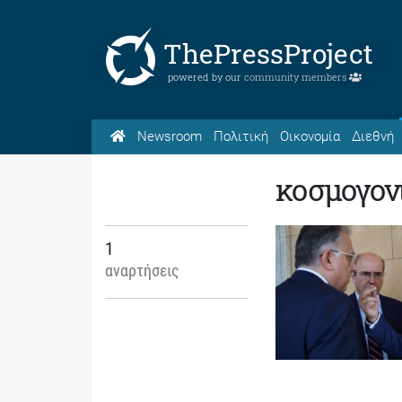
ThePressProject
powered by our
community members
Newsroom
Πολιτική
Οικονομία
Διεθνή
κοσμογον
1
αναρτήσεις