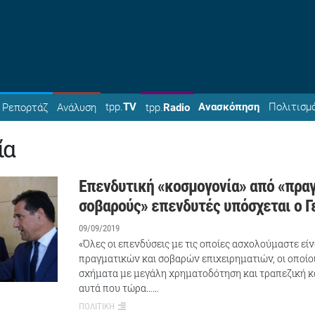
tpp.
TV
Ανασκόπηση
Πολιτισμ
Ρεπορτάζ
Ανάλυση
tpp.
Radio
ία
Επενδυτική «κοσμογονία» από «πραγ
σοβαρούς» επενδυτές υπόσχεται ο 
09/09/2019
«Όλες οι επενδύσεις με τις οποίες ασχολούμαστε εί
πραγματικών και σοβαρών επιχειρηματιών, οι οποίοι
σχήματα με μεγάλη χρηματοδότηση και τραπεζική κα
αυτά που τώρα……
ΠΟΛΙΤΙΚΗ