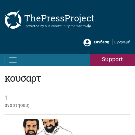
ThePressProject
powered by our
community members
Σύνδεση
Εγγραφή
Support
κουσαρτ
1
αναρτήσεις