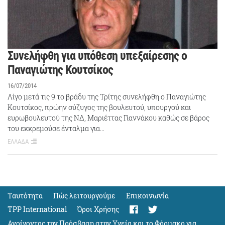
Συνελήφθη για υπόθεση υπεξαίρεσης ο
Παναγιώτης Κουτσίκος
16/07/2014
Λίγο μετά τις 9 το βράδυ της Τρίτης συνελήφθη ο Παναγιώτης
Κουτσίκος, πρώην σύζυγος της βουλευτού, υπουργού και
ευρωβουλευτού της ΝΔ, Μαριέττας Γιαννάκου καθώς σε βάρος
του εκκρεμούσε ένταλμα για…
ΕΛΛΑΔΑ
Ταυτότητα
Πώς λειτουργούμε
Eπικοινωνία
TPP International
Όροι Χρήσης
Ανοίγοντας την Πρόσβαση στην Υγεία και το Φάρμακο για