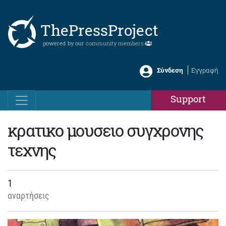
ThePressProject
powered by our
community members
Σύνδεση
Εγγραφή
Support
κρατικο μουσειο συγχρονης
τεχνης
1
αναρτήσεις