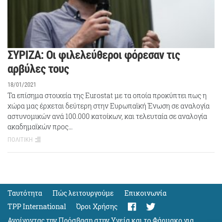
ΣΥΡΙΖΑ: Οι φιλελεύθεροι φόρεσαν τις
αρβύλες τους
18/01/2021
Τα επίσημα στοιχεία της Eurostat με τα οποία προκύπτει πως η
χώρα μας έρχεται δεύτερη στην Ευρωπαϊκή Ένωση σε αναλογία
αστυνομικών ανά 100.000 κατοίκων, και τελευταία σε αναλογία
ακαδημαϊκών προς…
ΠΟΛΙΤΙΚΗ
Ταυτότητα
Πώς λειτουργούμε
Eπικοινωνία
TPP International
Όροι Χρήσης
Ανοίγοντας την Πρόσβαση στην Υγεία και το Φάρμακο για