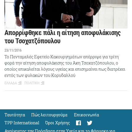
Απορρίφθηκε πάλι η αίτηση αποφυλάκισης
του Τσοχατζόπουλου
23/11/2016
Το Πενταμελές Εφετείο Κακουργημάτων απέρριψε για τρίτη
φορά την αίτηση αποφυλάκισης του Άκη Τσοχατζόπουλου, ο
οποίος επικαλείται λόγους υγείας και επισημαίνει πως διατρέχει
εντός των φυλακών του Κορυδαλλού
ΕΛΛΑΔΑ
ΠΟΛΙΤΙΚΗ
Ταυτότητα
Πώς λειτουργούμε
Eπικοινωνία
TPP International
Όροι Χρήσης
Ανοίγοντας την Πρόσβαση στην Υγεία και το Φάρμακο για