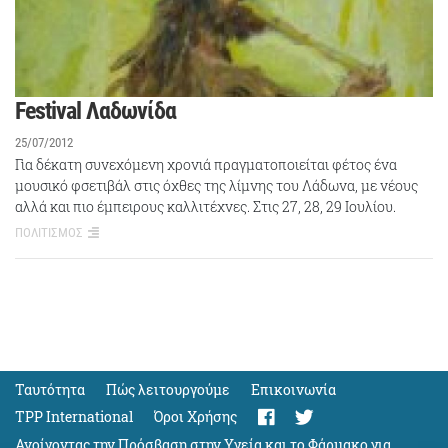
Festival Λαδωνίδα
25/07/2012
Για δέκατη συνεχόμενη χρονιά πραγματοποιείται φέτος ένα
μουσικό φσετιβάλ στις όχθες της λίμνης του Λάδωνα, με νέους
αλλά και πιο έμπειρους καλλιτέχνες. Στις 27, 28, 29 Ιουλίου.
ΠΟΛΙΤΙΣΜΟΣ
Ταυτότητα
Πώς λειτουργούμε
Eπικοινωνία
TPP International
Όροι Χρήσης
Ανοίγοντας την Πρόσβαση στην Υγεία και το Φάρμακο για