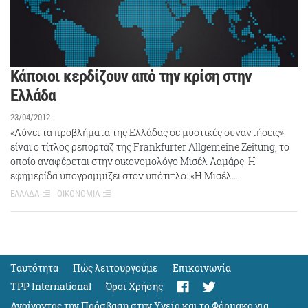
Κάποιοι κερδίζουν από την κρίση στην
Ελλάδα
23/04/2012
«Λύνει τα προβλήματα της Ελλάδας σε μυστικές συναντήσεις»
είναι ο τίτλος ρεπορτάζ της Frankfurter Allgemeine Zeitung, το
οποίο αναφέρεται στην οικονομολόγο Μισέλ Λαμάρς. Η
εφημερίδα υπογραμμίζει στον υπότιτλο: «Η Μισέλ…
ΕΛΛΑΔΑ
ΟΙΚΟΝΟΜΙΑ
Ταυτότητα
Πώς λειτουργούμε
Eπικοινωνία
TPP International
Όροι Χρήσης
Ανοίγοντας την Πρόσβαση στην Υγεία και το Φάρμακο για