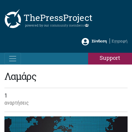
ThePressProject
powered by our
community members
Σύνδεση
Εγγραφή
Support
Λαμάρς
1
αναρτήσεις