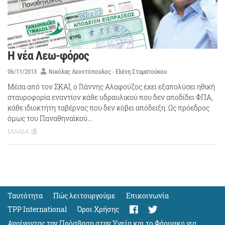
H νέα Λεω-φόρος
06/11/2013
Νικόλας Λεοντόπουλος - Ελένη Σταματούκου
Μέσα από τον ΣΚΑΙ, ο Γιάννης Αλαφούζος έχει εξαπολύσει ηθική
σταυροφορία εναντίον κάθε υδραυλικού που δεν αποδίδει ΦΠΑ,
κάθε ιδιοκτήτη ταβέρνας που δεν κόβει απόδειξη. Ως πρόεδρος
όμως του Παναθηναϊκού…
ΕΛΛΑΔΑ
Ταυτότητα
Πώς λειτουργούμε
Eπικοινωνία
TPP International
Όροι Χρήσης
Ανοίγοντας την Πρόσβαση στην Υγεία και το Φάρμακο για