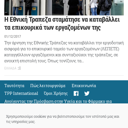
Η Εθνική Τραπεζα σταμάτησε να καταβάλλει
τα επικουρικά των εργαζομένων της
01/12/2017
Την άρνηση της Εθνικής Τράπεζας να καταβάλλει την εργοδοτική
εισφορά για το επικουρικό ταμείο των εργαζομένων (ΛΕΠΕΤΕ)
καταγγέλλουν εργαζόμενοι και συνταξιούχοι της τράπεζας, σε
ανοιχτή επιστολή τους. Όπως τονίζουν, τα…
ΕΛΛΑΔΑ
Ταυτότητα
Πώς λειτουργούμε
Eπικοινωνία
TPP International
Όροι Χρήσης
Ανοίγοντας την Πρόσβαση στην Υγεία και το Φάρμακο για
Όλους
Support
Χρησιμοποιούμε cookies για να βελτιστοποιούμε τον ιστότοπό μας και
τις υπηρεσίες μας.