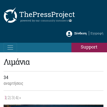
ThePressProject
powered by our
community members
Σύνδεση
Εγγραφή
Support
Λιμάνια
34
αναρτήσεις
1
2
3
4
»