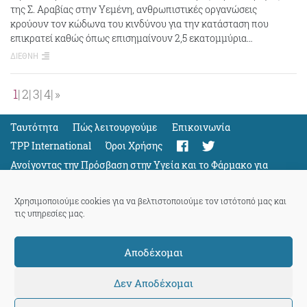
της Σ. Αραβίας στην Υεμένη, ανθρωπιστικές οργανώσεις
κρούουν τον κώδωνα του κινδύνου για την κατάσταση που
επικρατεί καθώς όπως επισημαίνουν 2,5 εκατομμύρια…
ΔΙΕΘΝΗ
1
2
3
4
»
Ταυτότητα
Πώς λειτουργούμε
Eπικοινωνία
TPP International
Όροι Χρήσης
Ανοίγοντας την Πρόσβαση στην Υγεία και το Φάρμακο για
Όλους
Support
Χρησιμοποιούμε cookies για να βελτιστοποιούμε τον ιστότοπό μας και
τις υπηρεσίες μας.
Αποδέχομαι
ThePressProject
powered by our
community members
Δεν Αποδέχομαι