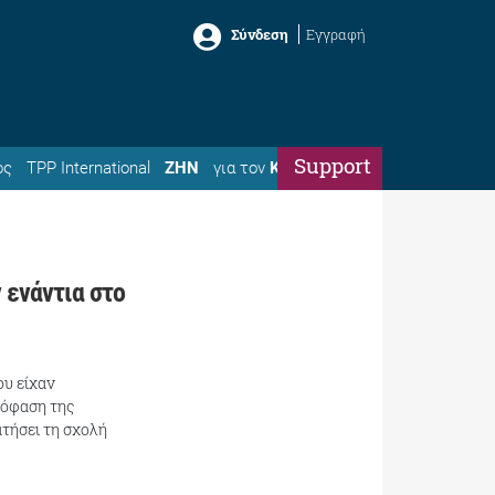
Σύνδεση
Εγγραφή
Support
ός
TPP International
ΖΗΝ
για τον
Κώστα
 ενάντια στο
ου είχαν
πόφαση της
τήσει τη σχολή