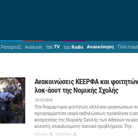
tpp.
TV
Ανασκόπηση
Πολιτισμ
Ρεπορτάζ
Ανάλυση
tpp.
Radio
Ανακοινώσεις ΚΕΕΡΦΑ και φοιτητών
λοκ-άουτ της Νομικής Σχολής
15/12/2016
Την διαμαρτυρία φοιτητών, αλλά και οργανώσεων π
προγραμματίσει σειρά εκδηλώσεων, προκάλεσε η α
κοσμητείας της Νομικής Σχολής των Αθηνών να κρα
κλειστή, επικαλούμενη τεχνικά προβλήματα. Την…
ΕΛΛΑΔΑ
ΚΟΙΝΩΝΙΑ