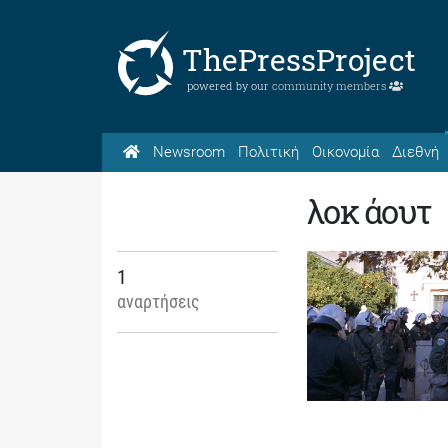
ThePressProject
powered by our
community members
Newsroom
Πολιτική
Οικονομία
Διεθνή
λοκ άουτ
1
αναρτήσεις