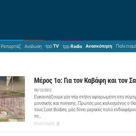
tpp.
TV
Ανασκόπηση
Πολιτισμ
Ρεπορτάζ
Ανάλυση
tpp.
Radio
Μέρος 1ο: Για τον Καβάφη και τον Σ
08/12/2012
Εγκαινιάζουμε μία νέα στήλη αφιερωμένη στη σύμ
μουσικής και ποίησης. Πρώτος μας καλεσμένος ο Θά
τους Lost Bodies, μάς δίνει μερικές πολύ ενδιαφέρο
το…
ΠΟΛΙΤΙΣΜΟΣ