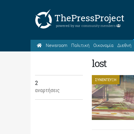
ThePressProject
powered by our
community members
Newsroom
Πολιτική
Οικονομία
Διεθνή
lost
ΣΥΝΕΝΤΕΥΞΗ
2
αναρτήσεις