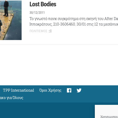
Lost Bodies
30/12/2011
Το γνωστό πανκ συγκρότημα στη σκηνή του After Dar
Ιπποκράτους, 210-3606460. 30/01 στις 12 τα μεσάνυχ
ΠΟΛΙΤΙΣΜΟΣ
TPP International
Όροι Χρήσης
ακο για Όλους
Χρησιμοποιο