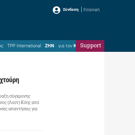
Σύνδεση
Εγγραφή
Support
ός
TPP International
ΖΗΝ
για τον
Κώστα
αχτούρη
πραξη σύγχρονης
νος (Λοστ) Κόης από
υσες απαντήσεις για