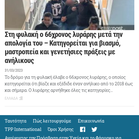
Στη φυλακή ο 66χρονος λυράρης μετά την
απολογία του – Κατηγορείται για βιασμό,
μαστροπεία και γενετήσιες πράξεις με
ανήλικους
31/03/2023
Το δρόμο για τη φυλακή έλαβε ο 66χρονος λυράρης, ο οποίος
κατηγορείται ότι βίαζε και εξέδιδε έναν ανήλικο από το 2018 έως
και σήμερα. Ο λυράρης αρνήθηκε όλες τις κατηγορίες…
ΕΛΛΑΔΑ
Ταυτότητα
Πώς λειτουργούμε
Eπικοινωνία
TPP International
Όροι Χρήσης
Ανοίγοντας την Πρόσβαση στην Υγεία και το Φάρμακο για