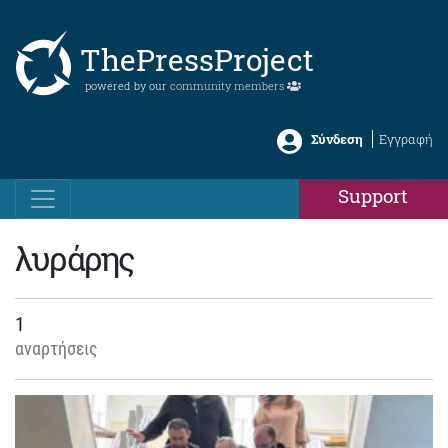
ThePressProject
powered by our
community members
Σύνδεση
Εγγραφή
Support
λυράρης
1
αναρτήσεις