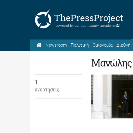
ThePressProject
powered by our
community members
Newsroom
Πολιτική
Οικονομία
Διεθνή
Μανώλης 
1
αναρτήσεις