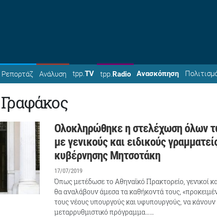
tpp.
TV
Ανασκόπηση
Πολιτισμ
Ρεπορτάζ
Ανάλυση
tpp.
Radio
Γραφάκος
Ολοκληρώθηκε η στελέχωση όλων τ
με γενικούς και ειδικούς γραμματεί
κυβέρνησης Μητσοτάκη
17/07/2019
Όπως μετέδωσε το Αθηναϊκό Πρακτορείο, γενικοί και
θα αναλάβουν άμεσα τα καθήκοντά τους, «προκειμέν
τους νέους υπουργούς και υφυπουργούς, να κάνουν
μεταρρυθμιστικό πρόγραμμα……