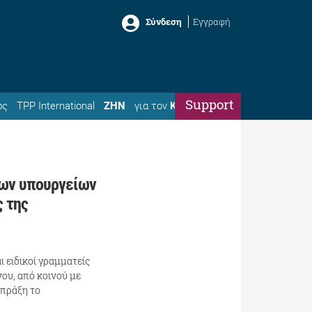
Σύνδεση
Εγγραφή
Support
ός
TPP International
ΖΗΝ
για τον
Κώστα
ων υπουργείων
ς της
 ειδικοί γραμματείς
ου, από κοινού με
 πράξη το