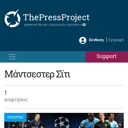
ThePressProject
powered by our
community members
Σύνδεση
Εγγραφή
Support
Μάντσεστερ Σϊτι
1
αναρτήσεις
ΡΕΠΟΡΤΑΖ