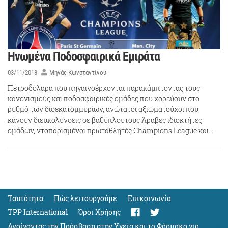
Ηνωμένα Ποδοσφαιρικά Εμιράτα
03/11/2018
Μηνάς Κωνσταντίνου
Πετροδόλαρα που πηγαινοέρχονται παρακάμπτοντας τους
κανονισμούς και ποδοσφαιρικές ομάδες που χορεύουν στο
ρυθμό των δισεκατομμυρίων, ανώτατοι αξιωματούχοι που
κάνουν διευκολύνσεις σε βαθύπλουτους Άραβες ιδιοκτήτες
ομάδων, ντοπαρισμένοι πρωταθλητές Champions League και…
Ταυτότητα
Πώς λειτουργούμε
Eπικοινωνία
TPP International
Όροι Χρήσης
Ανοίγοντας την Πρόσβαση στην Υγεία και το Φάρμακο για