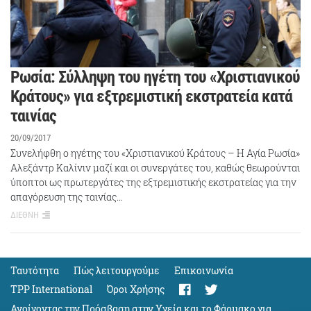
Ρωσία: Σύλληψη του ηγέτη του «Χριστιανικού
Κράτους» για εξτρεμιστική εκστρατεία κατά
ταινίας
20/09/2017
Συνελήφθη ο ηγέτης του «Χριστιανικού Κράτους – Η Αγία Ρωσία»
Αλεξάντρ Καλίνιν μαζί και οι συνεργάτες του, καθώς θεωρούνται
ύποπτοι ως πρωτεργάτες της εξτρεμιστικής εκστρατείας για την
απαγόρευση της ταινίας…
ΔΙΕΘΝΗ
Ταυτότητα
Πώς λειτουργούμε
Eπικοινωνία
TPP International
Όροι Χρήσης
Ανοίγοντας την Πρόσβαση στην Υγεία και το Φάρμακο για