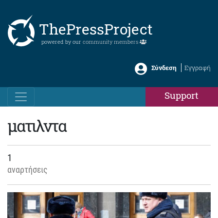
ThePressProject
powered by our
community members
Σύνδεση
Εγγραφή
Support
ματιλντα
1
αναρτήσεις