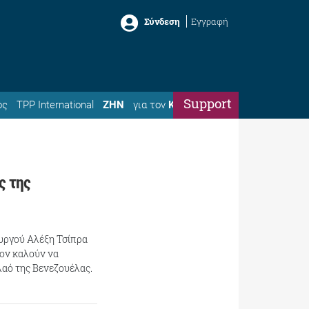
Σύνδεση
Εγγραφή
Support
ός
TPP International
ΖΗΝ
για τον
Κώστα
ς της
υργού Αλέξη Τσίπρα
Τον καλούν να
λαό της Βενεζουέλας.