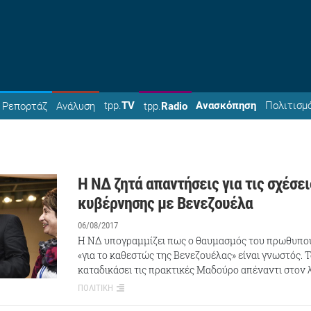
tpp.
TV
Ανασκόπηση
Πολιτισμ
Ρεπορτάζ
Ανάλυση
tpp.
Radio
Η ΝΔ ζητά απαντήσεις για τις σχέσει
κυβέρνησης με Βενεζουέλα
06/08/2017
Η ΝΔ υπογραμμίζει πως ο θαυμασμός του πρωθυπο
«για το καθεστώς της Βενεζουέλας» είναι γνωστός. 
καταδικάσει τις πρακτικές Μαδούρο απέναντι στον 
ΠΟΛΙΤΙΚΗ