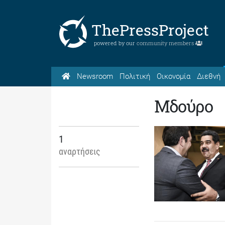
ThePressProject
powered by our
community members
Newsroom
Πολιτική
Οικονομία
Διεθνή
Μδούρο
1
αναρτήσεις