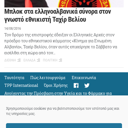
Μπλοκ στα ελληνοαλβανικά σύνορα στον
γνωστό εθνικιστή Ταχίρ Βελίου
14/08/2016
Τον δρόμο της επιστροφής έδειξαν οι Ελληνικές Αρχές στον
πρόεδρο του εθνικιστικού κόμματος «Κίνημα για Ενωμένη
Αλβανία», Ταχίρ Βελίου, όταν αυτός επιχείρησε το Σάββατο να
εισέλθει στη χώρα από τον…
ΔΙΕΘΝΗ
ΕΛΛΑΔΑ
ΠΟΛΙΤΙΚΗ
Ταυτότητα
Πώς λειτουργούμε
Eπικοινωνία
TPP International
Όροι Χρήσης
Ανοίγοντας την Πρόσβαση στην Υγεία και το Φάρμακο για
Όλους
Support
Χρησιμοποιούμε cookies για να βελτιστοποιούμε τον ιστότοπό μας και
τις υπηρεσίες μας.